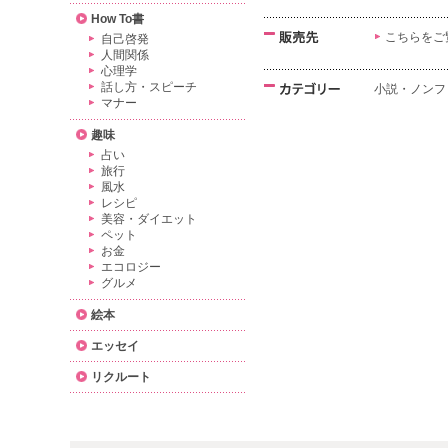
How To書
こちらをご
自己啓発
人間関係
心理学
話し方・スピーチ
小説・ノンフ
マナー
趣味
占い
旅行
風水
レシピ
美容・ダイエット
ペット
お金
エコロジー
グルメ
絵本
エッセイ
リクルート