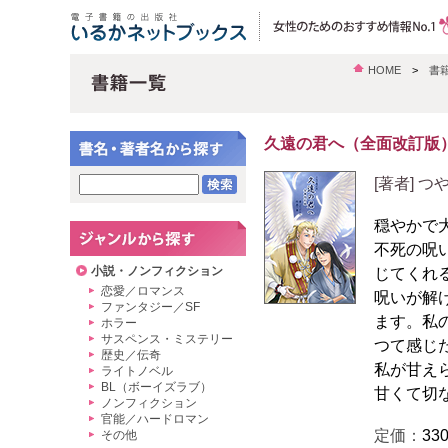
HOME
>
書
久遠の君へ（全面改訂版
[著者] 
穏やかで
不死の呪
小説・ノンフィクション
じてくれ
恋愛／ロマンス
呪いが解
ファンタジー／SF
ます。私
ホラー
サスペンス・ミステリー
つて感じ
歴史／伝奇
私が甘え
ライトノベル
BL（ボーイズラブ）
甘くて切
ノンフィクション
官能／ハードロマン
定価：
33
その他