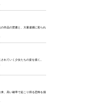
ン
去の作品の焚書と、大量逮捕に彩られ
ン
にされていく少女たちの姿を描く。
ン
未来、高い確率で起こり得る恐怖を描
ン