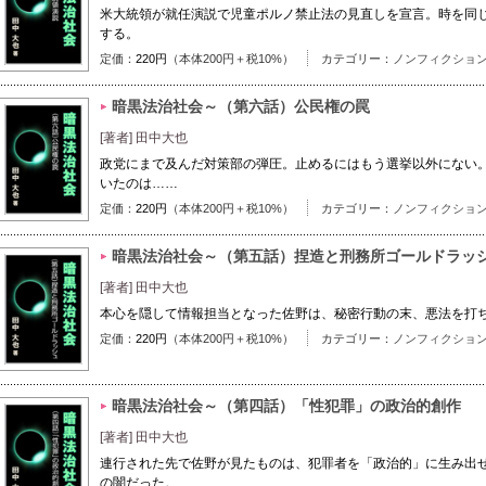
米大統領が就任演説で児童ポルノ禁止法の見直しを宣言。時を同
する。
定価：
220円
（本体200円＋税10%）
カテゴリー：
ノンフィクショ
暗黒法治社会～（第六話）公民権の罠
[著者] 田中大也
政党にまで及んだ対策部の弾圧。止めるにはもう選挙以外にない
いたのは……
定価：
220円
（本体200円＋税10%）
カテゴリー：
ノンフィクショ
暗黒法治社会～（第五話）捏造と刑務所ゴールドラッ
[著者] 田中大也
本心を隠して情報担当となった佐野は、秘密行動の末、悪法を打
定価：
220円
（本体200円＋税10%）
カテゴリー：
ノンフィクショ
暗黒法治社会～（第四話）「性犯罪」の政治的創作
[著者] 田中大也
連行された先で佐野が見たものは、犯罪者を「政治的」に生み出
の闇だった。