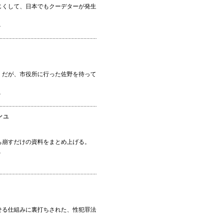
じくして、日本でもクーデターが発生
ン
。だが、市役所に行った佐野を待って
ン
シュ
ち崩すだけの資料をまとめ上げる。
ン
せる仕組みに裏打ちされた、性犯罪法