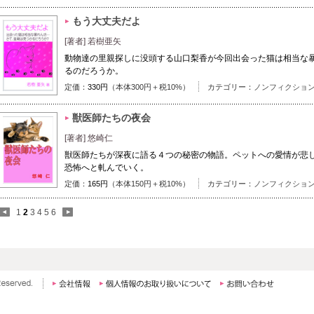
もう大丈夫だよ
[著者] 若樹亜矢
動物達の里親探しに没頭する山口梨香が今回出会った猫は相当な
るのだろうか。
定価：
330円
（本体300円＋税10%）
カテゴリー：
ノンフィクショ
獣医師たちの夜会
[著者] 悠崎仁
獣医師たちが深夜に語る４つの秘密の物語。ペットへの愛情が悲
恐怖へと軋んでいく。
定価：
165円
（本体150円＋税10%）
カテゴリー：
ノンフィクショ
1
2
3
4
5
6