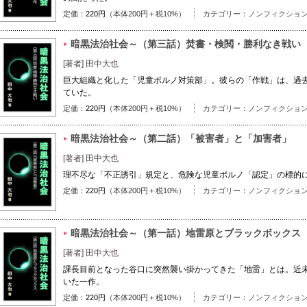
定価：
220円
（本体200円＋税10%）
カテゴリー：
ノンフィクショ
暗黒法治社会～（第三話）焚書・検閲・勝利なき戦い
[著者] 田中大也
巨大組織と化した「児童ポルノ対策部」。彼らの「作戦」は、過
ていた。
定価：
220円
（本体200円＋税10%）
カテゴリー：
ノンフィクショ
暗黒法治社会～（第二話）「被害者」と「加害者」
[著者] 田中大也
理不尽な「不正誘引」規定と、危険な児童ポルノ「認定」の標的
定価：
220円
（本体200円＋税10%）
カテゴリー：
ノンフィクショ
暗黒法治社会～（第一話）地雷原とブラックボックス
[著者] 田中大也
課長目前となった谷口に突然襲い掛かってきた「地雷」とは。近
いた一作。
定価：
220円
（本体200円＋税10%）
カテゴリー：
ノンフィクショ