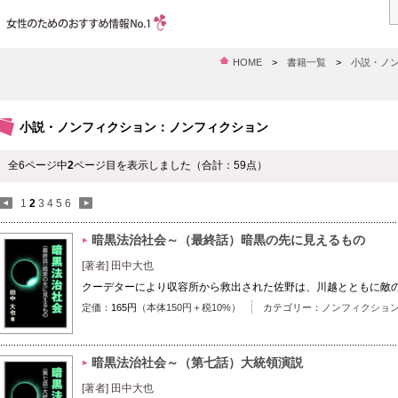
HOME
>
書籍一覧
>
小説・ノ
小説・ノンフィクション：ノンフィクション
全6ページ中
2
ページ目を表示しました（合計：59点）
1
2
3
4
5
6
暗黒法治社会～（最終話）暗黒の先に見えるもの
[著者] 田中大也
クーデターにより収容所から救出された佐野は、川越とともに敵
定価：
165円
（本体150円＋税10%）
カテゴリー：
ノンフィクショ
暗黒法治社会～（第七話）大統領演説
[著者] 田中大也