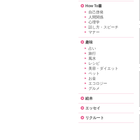
How To書
自己啓発
人間関係
心理学
話し方・スピーチ
マナー
趣味
占い
旅行
風水
レシピ
美容・ダイエット
ペット
お金
エコロジー
グルメ
絵本
エッセイ
リクルート