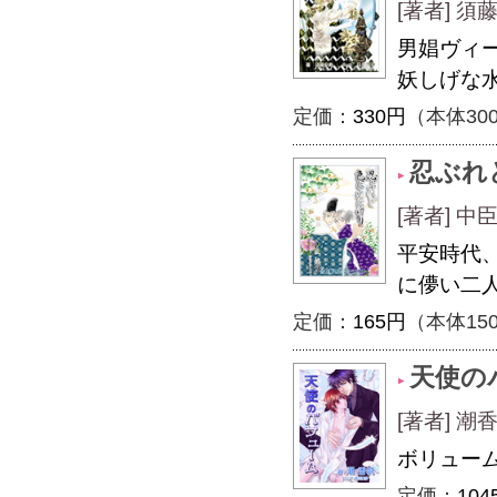
[著者] 須
男娼ヴィ
妖しげな
定価：
330円
（本体30
忍ぶれ
[著者] 中
平安時代
に儚い二
定価：
165円
（本体15
天使の
[著者] 潮
ボリュー
定価：
104