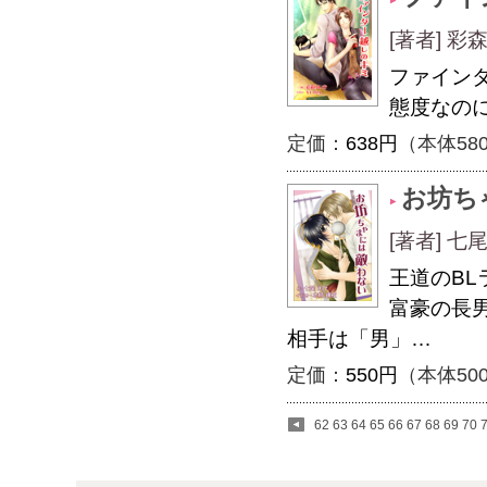
[著者] 彩
ファイン
態度なの
定価：
638円
（本体58
お坊ち
[著者] 七
王道のBL
富豪の長
相手は「男」…
定価：
550円
（本体50
62
63
64
65
66
67
68
69
70