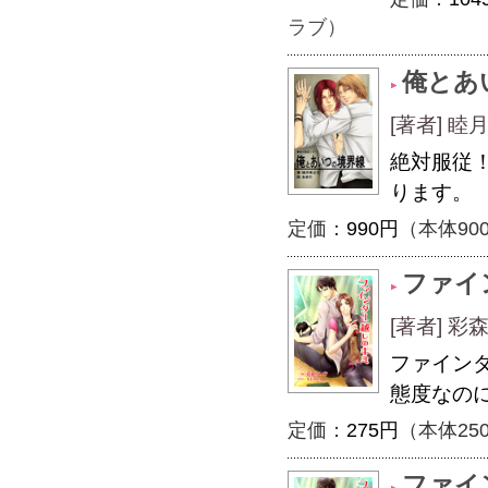
ラブ）
俺とあ
[著者] 睦
絶対服従
ります。
定価：
990円
（本体90
ファイ
[著者] 彩
ファイン
態度なの
定価：
275円
（本体25
ファイ