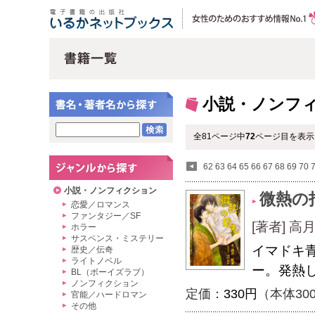
小説・ノンフ
全81ページ中
72
ページ目を表示
62
63
64
65
66
67
68
69
70
小説・ノンフィクション
微熱の
恋愛／ロマンス
ファンタジー／SF
[著者] 高
ホラー
サスペンス・ミステリー
イマドキ
歴史／伝奇
ライトノベル
ー。発熱
BL（ボーイズラブ）
ノンフィクション
定価：
330円
（本体30
官能／ハードロマン
その他