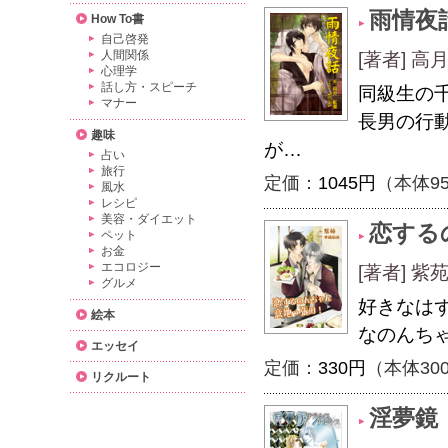
雨情夜
How To書
自己啓発
人間関係
[著者] 高
心理学
話し方・スピーチ
同級生の
マナー
長男の行
趣味
が…
占い
旅行
定価：
1045円
（本体9
風水
レシピ
美容・ダイエット
恋する
ペット
お金
エコロジー
[著者] 紫
グルメ
好きなは
絵本
なのんち
エッセイ
定価：
330円
（本体30
リクルート
淫夢鏡