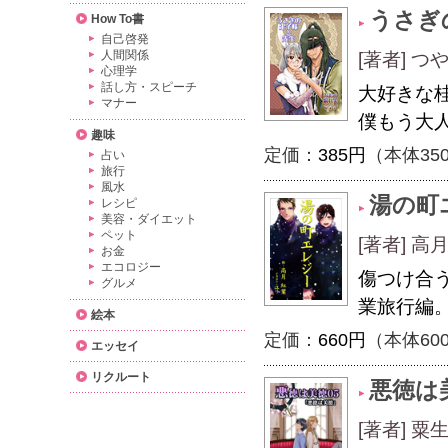
うさぎ
How To書
自己啓発
人間関係
[著者] 
心理学
話し方・スピーチ
大好きな
マナー
僕もう大
趣味
定価：
385円
（本体35
占い
旅行
風水
湯の町
レシピ
美容・ダイエット
ペット
[著者] 
お金
エコロジー
傷つけ合
グルメ
業旅行編
絵本
定価：
660円
（本体60
エッセイ
リクルート
悪徳は
[著者] 粟