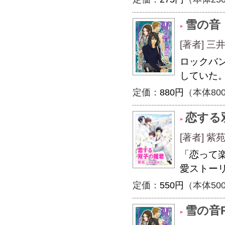
雪の音
[著者] 三
ロックバ
していた
定価：
880円
（本体80
恋する
[著者] 紫
「恋って
愛ストー
定価：
550円
（本体50
雪の音