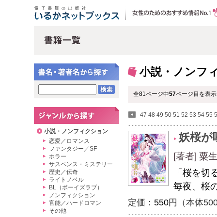
小説・ノンフ
全81ページ中
57
ページ目を表示
47
48
49
50
51
52
53
54
55
小説・ノンフィクション
妖桜が
恋愛／ロマンス
ファンタジー／SF
[著者] 粟
ホラー
サスペンス・ミステリー
「桜を切
歴史／伝奇
ライトノベル
毎夜、桜
BL（ボーイズラブ）
ノンフィクション
定価：
550円
（本体50
官能／ハードロマン
その他