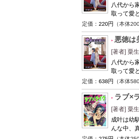
八代から
取って愛
定価：
220円
（本体20
悪徳は
[著者] 粟
八代から
取って愛
定価：
638円
（本体58
ラブ×
[著者] 粟
成叶は幼
んな中、
定価：
275円
（本体25