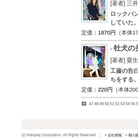
[著者] 三
ロックバ
していた
定価：
1870円
（本体1
牡犬の
[著者] 粟
工藤の告
ちをする
定価：
220円
（本体20
47
48
49
50
51
52
53
54
55