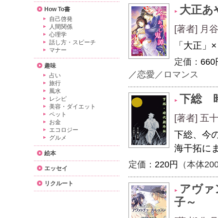
大正あ
How To書
自己啓発
人間関係
[著者] 
心理学
話し方・スピーチ
「大正」
マナー
定価：
660
趣味
／
恋愛／ロマンス
占い
旅行
風水
下総 
レシピ
美容・ダイエット
ペット
[著者] 
お金
エコロジー
下総、今
グルメ
海干拓に
絵本
定価：
220円
（本体20
エッセイ
リクルート
アヴァ
子～