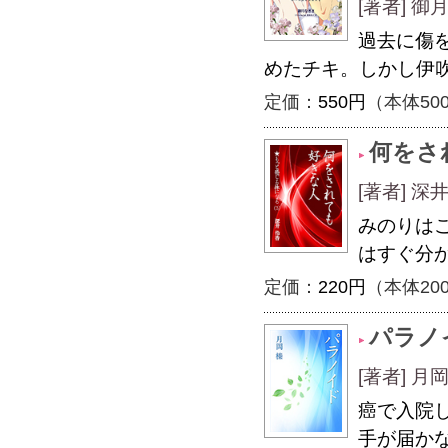
[著者] 
過去に傷
めたチキ。しかし伊
定価：
550円
（本体50
何をさ
[著者] 深
みのりは
はすぐ分
定価：
220円
（本体20
パラノ
[著者] 月
癌で入院
手が届か