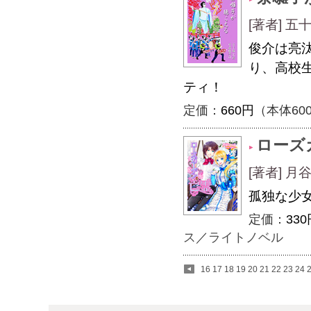
[著者] 
俊介は亮
り、高校
ティ！
定価：
660円
（本体60
ローズ
[著者] 
孤独な少
定価：
330
ス
／
ライトノベル
16
17
18
19
20
21
22
23
24