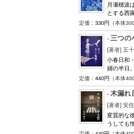
月瀬穂波
とする西
定価：
330円
（本体30
三つの
[著者] 五
小春日和
婦の半日。
定価：
440円
（本体40
木漏れ
[著者] 安
変質的な
うしても
定価：
440円
（本体40