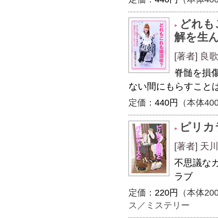
どれも
解を生
[著者] 
脊髄を損
ない間にもらすこと
定価：
440円
（本体40
ピリカ
[著者] 天川
不思議な
ラブ
定価：
220円
（本体20
ス／ミステリー