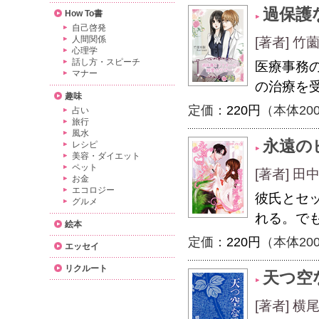
過保護
How To書
自己啓発
人間関係
[著者] 竹薗
心理学
話し方・スピーチ
医療事務
マナー
の治療を
趣味
定価：
220円
（本体20
占い
旅行
風水
永遠の
レシピ
美容・ダイエット
ペット
[著者] 田
お金
エコロジー
彼氏とセ
グルメ
れる。で
絵本
定価：
220円
（本体20
エッセイ
リクルート
天つ空
[著者] 横