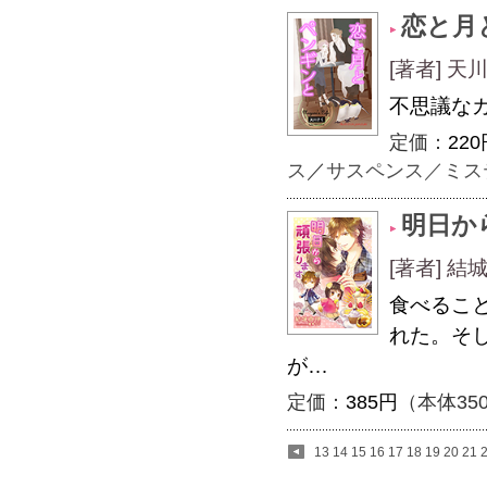
恋と月
[著者] 天川
不思議な
定価：
220
ス
／
サスペンス／ミス
明日か
[著者] 
食べるこ
れた。そ
が…
定価：
385円
（本体35
13
14
15
16
17
18
19
20
21