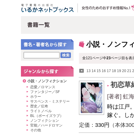
小説・ノンフ
全121ページ中
23
ページ目を表示
13
14
15
16
17
18
19
20
21
小説・ノンフィクション
初恋草
恋愛／ロマンス
ファンタジー／SF
[著者] 
ホラー
サスペンス・ミステリー
時は江戸
歴史／伝奇
ライトノベル
嫁ぐ。し
BL（ボーイズラブ）
ノンフィクション
定価：
330円
（本体30
官能／ハードロマン
その他